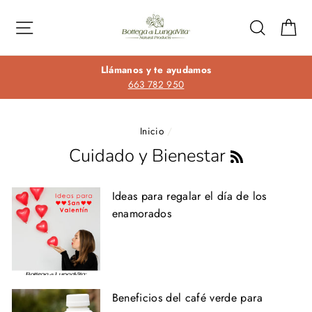
Ir
directamente
Navegación
Buscar
Ca
al
contenido
Llámanos y te ayudamos
663 782 950
Inicio
/
Cuidado y Bienestar
RSS
Ideas para regalar el día de los
enamorados
Beneficios del café verde para