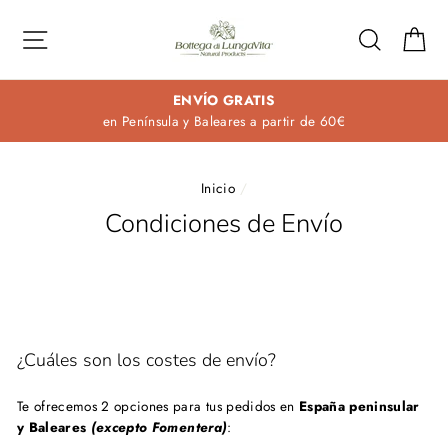
Ir
directamente
Navegación
Buscar
Ca
al
contenido
ENVÍO GRATIS
en Península y Baleares a partir de 60€
Inicio
/
Condiciones de Envío
¿Cuáles son los costes de envío?
Te ofrecemos 2 opciones para tus pedidos e
n
España peninsular
y Baleares
(excepto Fomentera)
: