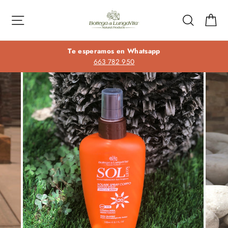
Ir
directamente
Navegación
Buscar
Ca
al
contenido
Te esperamos en Whatsapp
663 782 950