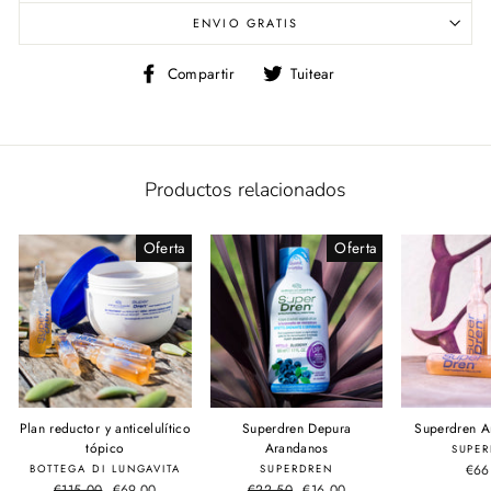
ENVIO GRATIS
Compartir
Tuitear
Compartir
Tuitear
en
en
Facebook
Twitter
Productos relacionados
Oferta
Oferta
Plan reductor y anticelulítico
Superdren Depura
Superdren 
tópico
Arandanos
SUPE
€66
BOTTEGA DI LUNGAVITA
SUPERDREN
Precio
€115.00
Precio
€69.00
Precio
€22.50
Precio
€16.00