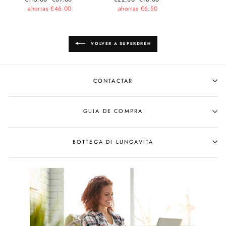
habitual
ahorras €46.00
de
habitual
ahorras €6.50
de
oferta
oferta
VOLVER A SUPERDREN
CONTACTAR
GUIA DE COMPRA
BOTTEGA DI LUNGAVITA