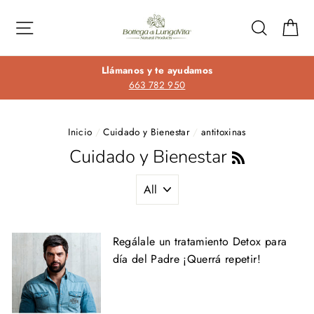
Ir
directamente
Navegación
Buscar
Ca
al
contenido
Llámanos y te ayudamos
663 782 950
Inicio
/
Cuidado y Bienestar
/
antitoxinas
Cuidado y Bienestar
RSS
Regálale un tratamiento Detox para
día del Padre ¡Querrá repetir!