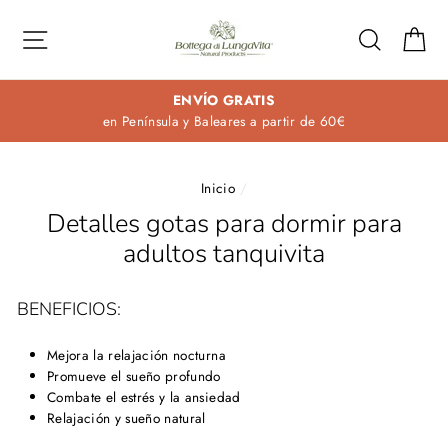
Ir
directamente
Navegación
Buscar
Ca
al
contenido
ENVÍO GRATIS
en Península y Baleares a partir de 60€
Inicio
/
Detalles gotas para dormir para
adultos tanquivita
BENEFICIOS:
Mejora la relajación nocturna
Promueve el sueño profundo
Combate el estrés y la ansiedad
Relajación y sueño natural