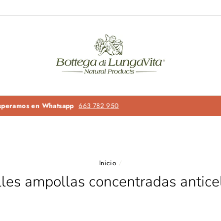
Llámanos y te ayudamos
663 782 950
Inicio
/
les ampollas concentradas anticel