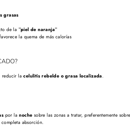
s grasas
cto de la
¨piel de naranja¨
 favorece la quema de más calorías
ICADO?
 reducir la
celulitis rebelde o grasa localizada
.
as
por la
noche
sobre las zonas a tratar, preferentemente sobr
u completa absorción.