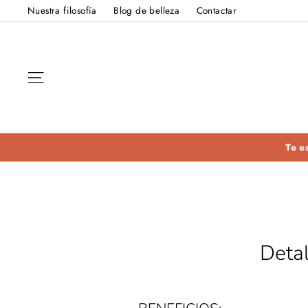
Ir
Nuestra filosofía
Blog de belleza
Contactar
directamente
al
contenido
Navegación
Detal