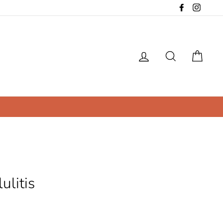
Facebook
Instag
Ingresar
Buscar
Carri
ulitis