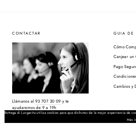
CONTACTAR
GUIA DE
Cómo Comp
Canjear un
Pago Segur
Condicione
Cambios y 
Llámanos al
93 707 30 09
y te
ayudaremos de 9 a 19h
Bottega di Lungavita utiliza cookies para que disfrutes de la mejor experiencia de co
Política de 
Más i