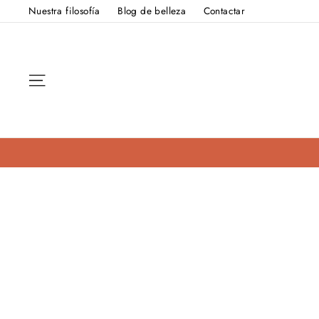
Ir
Nuestra filosofía
Blog de belleza
Contactar
directamente
al
contenido
Navegación