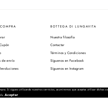
 COMPRA
BOTTEGA DI LUNGAVITA
rar
Nuestra filosofía
 Cupón
Contactar
o
Términos y Condiciones
s de envío
Síguenos en Facebook
Devoluciones
Síguenos en Instagram
mpra. Si sigues utilizando nuestros servicios, asumiremos que aceptas utilizar dichas c
Cookies
-
Política de privacidad
-
Aviso Legal
- © Bottega di Lu
Aceptar
nfo