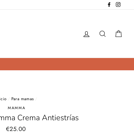
Facebook
Instag
Ingresar
Buscar
Carri
icio
/
Para mamas
/
MAMMA
mma Crema Antiestrías
€25.00
Precio