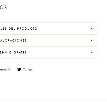
TOS
LLES DEL PRODUCTO
VALORACIONES
ENVIO GRATIS
Compartir
Tuitear
mpartir
Tuitear
en
en
Facebook
Twitter