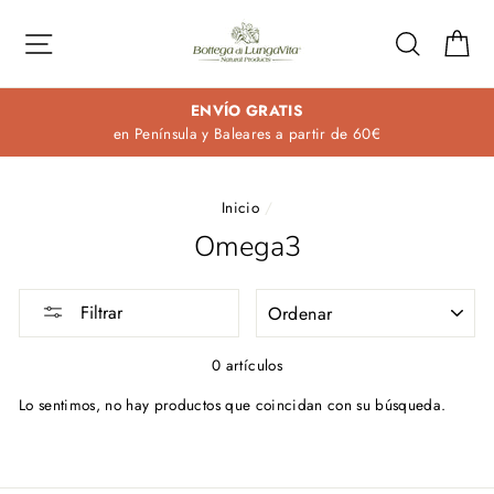
Ir
directamente
Navegación
Buscar
Ca
al
contenido
ENVÍO GRATIS
en Península y Baleares a partir de 60€
Inicio
/
Omega3
ORDENAR
Filtrar
0 artículos
Lo sentimos, no hay productos que coincidan con su búsqueda.