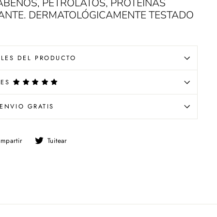
ABENOS, PETROLATOS, PROTEÍNAS
RANTE. DERMATOLÓGICAMENTE TESTADO
LLES DEL PRODUCTO
NES
ENVIO GRATIS
Compartir
Tuitear
mpartir
Tuitear
en
en
Facebook
Twitter