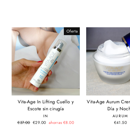
Oferta
Vita-Age In Lifting Cuello y
Vita-Age Aurum Cre
Escote sin cirugía
Día y Noc
IN
AURUM
Precio
€37.00
Precio
€29.00
ahorras €8.00
€41.50
habitual
de