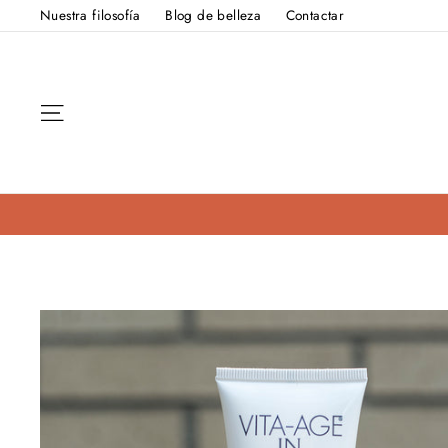
Ir
Nuestra filosofía
Blog de belleza
Contactar
directamente
al
contenido
Navegación