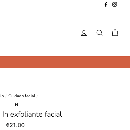
Facebook
Instag
Ingresar
Buscar
Carri
cio
/
Cuidado facial
/
IN
In exfoliante facial
€21.00
Precio