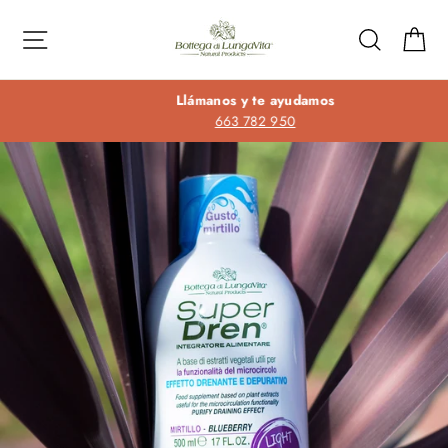
Ir
directamente
Navegación
Buscar
Ca
al
contenido
Llámanos y te ayudamos
663 782 950