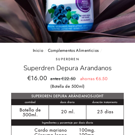
Inicio
/
Complementos Alimenticios
/
SUPERDREN
Superdren Depura Arandanos
Precio
Precio
€16.00
antes €22.50
ahorras €6.50
habitual
de
(Botella de 500ml)
oferta