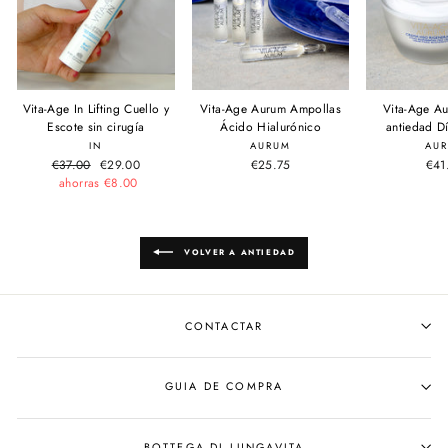
Vita-Age In Lifting Cuello y
Vita-Age Aurum Ampollas
Vita-Age A
Escote sin cirugía
Ácido Hialurónico
antiedad D
IN
AURUM
AU
Precio
€37.00
Precio
€29.00
€25.75
€41
habitual
ahorras €8.00
de
oferta
VOLVER A ANTIEDAD
CONTACTAR
GUIA DE COMPRA
BOTTEGA DI LUNGAVITA