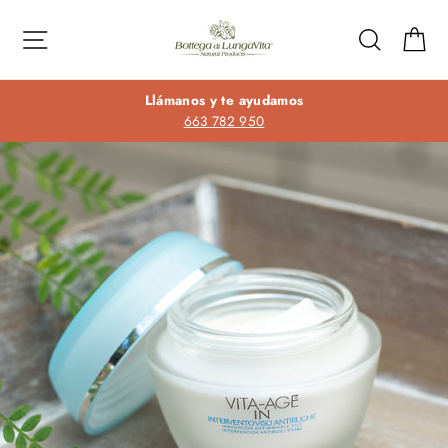
Ir
directamente
Navegación
Buscar
Ca
al
contenido
Llámanos y te ayudamos
663 782 950