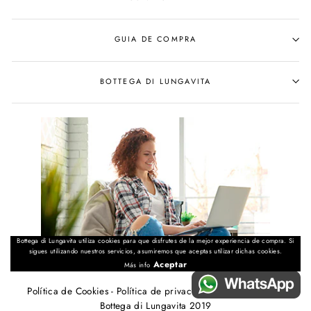
GUIA DE COMPRA
BOTTEGA DI LUNGAVITA
Bottega di Lungavita utiliza cookies para que disfrutes de la mejor experiencia de compra. Si
sigues utilizando nuestros servicios, asumiremos que aceptas utilizar dichas cookies.
Aceptar
Más info
Política de Cookies
-
Política de privacidad
-
Aviso Legal
- ©
Bottega di Lungavita 2019