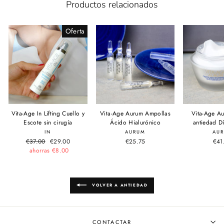
Productos relacionados
Oferta
Vita-Age In Lifting Cuello y
Vita-Age Aurum Ampollas
Vita-Age A
Escote sin cirugía
Ácido Hialurónico
antiedad D
IN
AURUM
AU
Precio
€37.00
Precio
€29.00
€25.75
€41
habitual
ahorras €8.00
de
oferta
VOLVER A ANTIEDAD
CONTACTAR