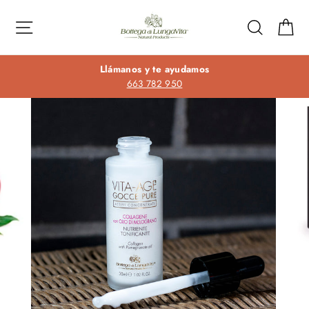
Ir
directamente
Navegación
Buscar
Ca
al
contenido
Llámanos y te ayudamos
663 782 950