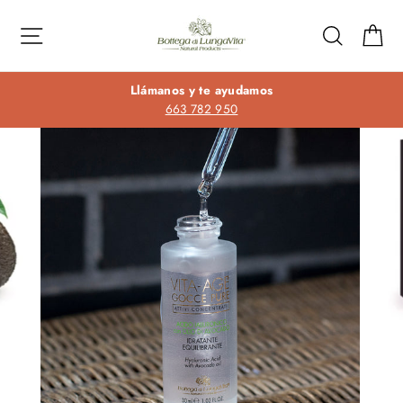
Ir
directamente
Navegación
Buscar
Ca
al
contenido
Llámanos y te ayudamos
663 782 950