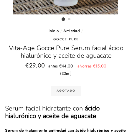
Inicio
/
Antiedad
/
GOCCE PURE
Vita-Age Gocce Pure Serum facial ácido
hialurónico y aceite de aguacate
Precio
Precio
€29.00
antes €44.00
ahorras €15.00
habitual
de
(30ml)
oferta
AGOTADO
Serum facial hidratante con
ácido
hialurónico y aceite de aguacate
Serum de tratamiento anti-edad
con
ácido hialurónico y aceite