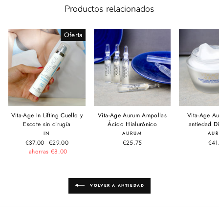
Productos relacionados
Oferta
Vita-Age In Lifting Cuello y
Vita-Age Aurum Ampollas
Vita-Age A
Escote sin cirugía
Ácido Hialurónico
antiedad D
IN
AURUM
AU
Precio
€37.00
Precio
€29.00
€25.75
€41
habitual
ahorras €8.00
de
oferta
VOLVER A ANTIEDAD