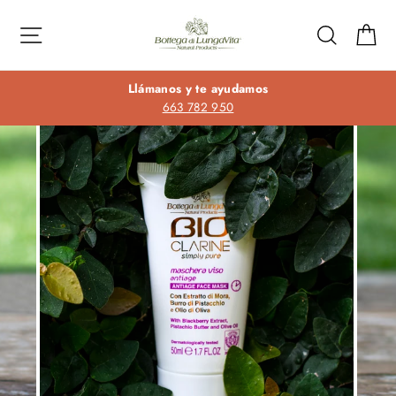
Ir
directamente
Navegación
Buscar
Ca
al
contenido
Llámanos y te ayudamos
663 782 950