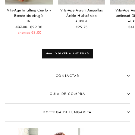
Vita-Age In Lifting Cuello y
Vita-Age Aurum Ampollas
Vita-Age A
Escote sin cirugía
Ácido Hialurónico
antiedad D
IN
AURUM
AU
Precio
€37.00
Precio
€29.00
€25.75
€41
habitual
ahorras €8.00
de
oferta
VOLVER A ANTIEDAD
CONTACTAR
GUIA DE COMPRA
BOTTEGA DI LUNGAVITA