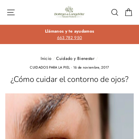
Ir
directamente
Navegación
Buscar
Ca
al
contenido
Llámanos y te ayudamos
663 782 950
Inicio
/
Cuidado y Bienestar
/
CUIDADOS PARA LA PIEL
·
16 de noviembre, 2017
¿Cómo cuidar el contorno de ojos?